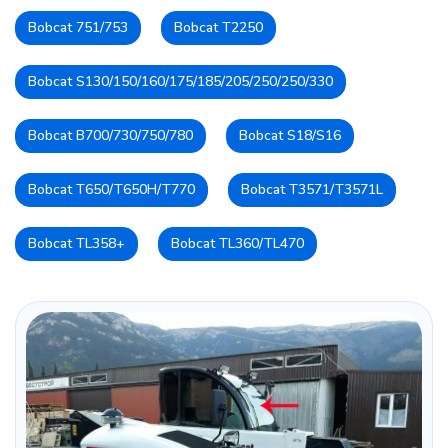
Bobcat 751/753
Bobcat T2250
Bobcat S130/150/160/175/185/205/250/250/330
Bobcat B700/730/750/780
Bobcat S18/S16
Bobcat T650/T650H/T770
Bobcat T3571/T3571L
Bobcat TL358+
Bobcat TL360/TL470