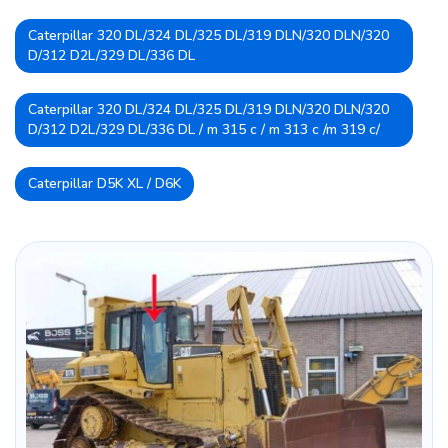
Caterpillar 320 DL/324 DL/325 DL/319 DLN/320 DLN/320
D/312 D2L/329 DL/336 DL
Caterpillar 320 DL/324 DL/325 DL/319 DLN/320 DLN/320
D/312 D2L/329 DL/336 DL / m 315 c / m 313 c /m 319 c/
Caterpillar D5K XL / D6K